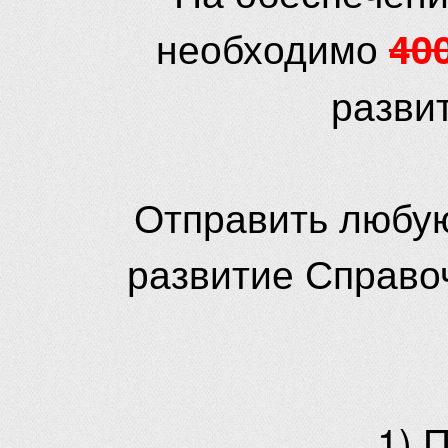
необходимо
40
разви
Отправить любую
развитие Справо
1) 