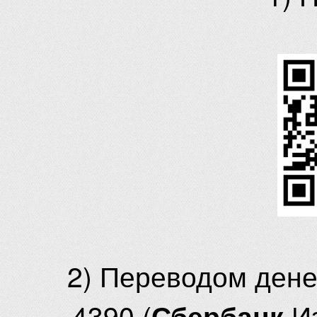
2) Переводом ден
4390 (
И
Сбербанк