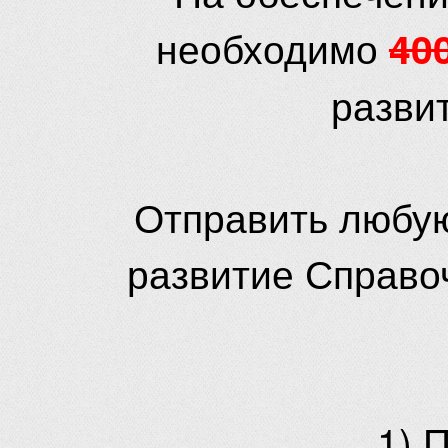
необходимо
40
разви
Отправить любую
развитие Справо
1) 