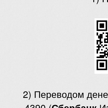
2) Переводом ден
4390 (
И
Сбербанк