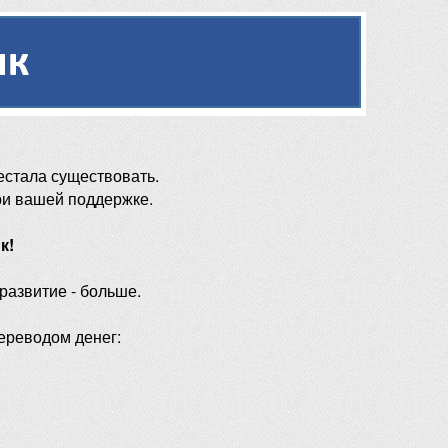
естала существовать.
ри вашей поддержке.
к!
 развитие - больше.
ереводом денег: