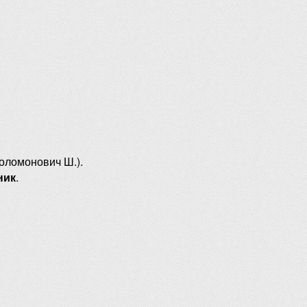
оломонович Ш.).
ник
.