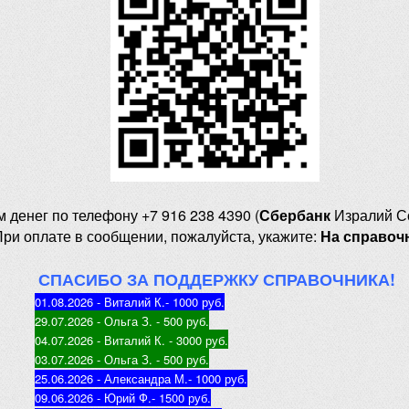
м денег
по телефону +7 916 238 4390 (
Сбербанк
Изралий С
При оплате в сообщении, пожалуйста, укажите:
На справоч
СПАСИБО ЗА ПОДДЕРЖКУ СПРАВОЧНИКА!
01.08.2026 - Виталий К.
- 1000 руб
.
29.07.2026 - Ольга З
. - 500 руб.
04.07.2026 - Виталий К
. - 3000 руб.
03.07.2026 - Ольга З
. - 500 руб.
25.06.2026 - Александра М.
- 1000 руб.
09.06.2026 - Юрий Ф.
- 1500 руб.