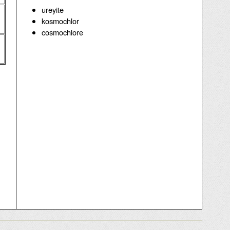
ureyite
kosmochlor
cosmochlore