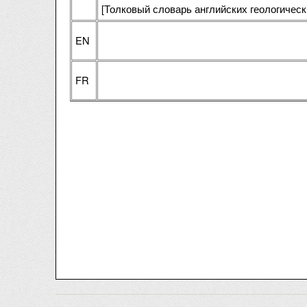
[Толковый словарь английских геологичес
EN
FR