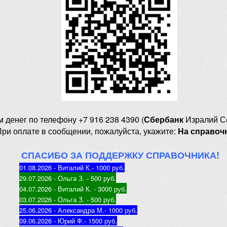
м денег
по телефону +7 916 238 4390 (
Сбербанк
Изралий С
При оплате в сообщении, пожалуйста, укажите:
На справоч
СПАСИБО ЗА ПОДДЕРЖКУ СПРАВОЧНИКА!
01.08.2026 - Виталий К.
- 1000 руб
.
29.07.2026 - Ольга З
. - 500 руб.
04.07.2026 - Виталий К
. - 3000 руб.
03.07.2026 - Ольга З
. - 500 руб.
25.06.2026 - Александра М.
- 1000 руб.
09.06.2026 - Юрий Ф.
- 1500 руб.