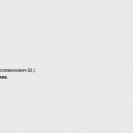
оломонович Ш.).
ник
.