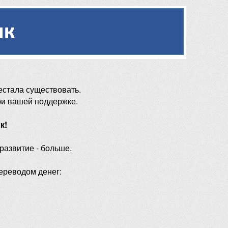
естала существовать.
ри вашей поддержке.
к!
 развитие - больше.
ереводом денег: