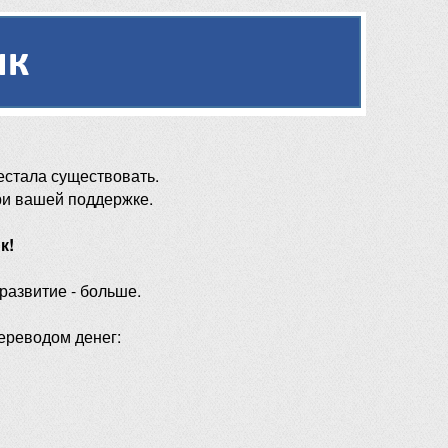
естала существовать.
ри вашей поддержке.
к!
 развитие - больше.
ереводом денег: