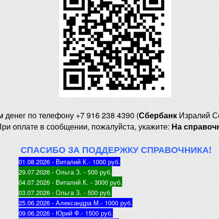
м денег
по телефону +7 916 238 4390 (
Сбербанк
Изралий С
При оплате в сообщении, пожалуйста, укажите:
На справоч
СПАСИБО ЗА ПОДДЕРЖКУ СПРАВОЧНИКА!
01.08.2026 - Виталий К.
- 1000 руб
.
29.07.2026 - Ольга З
. - 500 руб.
04.07.2026 - Виталий К
. - 3000 руб.
03.07.2026 - Ольга З
. - 500 руб.
25.06.2026 - Александра М.
- 1000 руб.
09.06.2026 - Юрий Ф.
- 1500 руб.