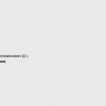
оломонович Ш.).
ник
.