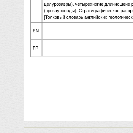
целурозавры), четырехногие длинношеие 
(прозауроподы). Стратиграфическое распрос
[Толковый словарь английских геологичес
EN
FR