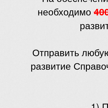
необходимо
40
разви
Отправить любую
развитие Справо
1) 