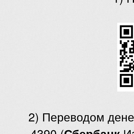
2) Переводом ден
4390 (
И
Сбербанк