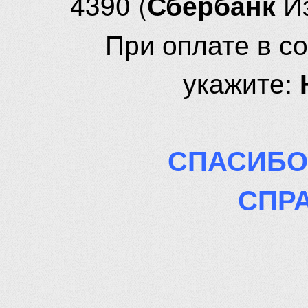
4390 (
И
Сбербанк
При оплате в с
укажите:
СПАСИБО
СПР