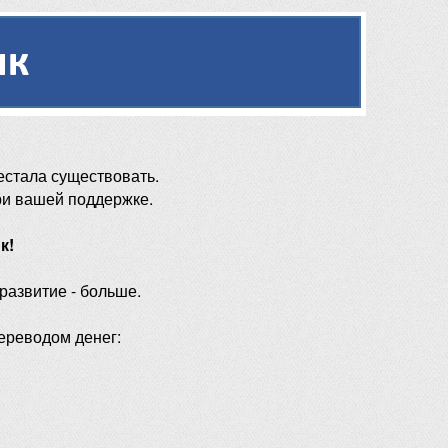
естала существовать.
ри вашей поддержке.
к!
 развитие - больше.
ереводом денег: