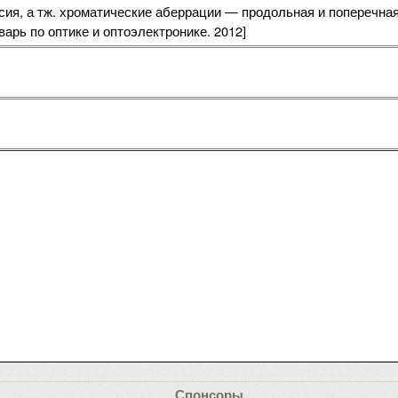
рсия, а тж. хроматические аберрации — продольная и поперечна
арь по оптике и оптоэлектронике. 2012]
Спонсоры