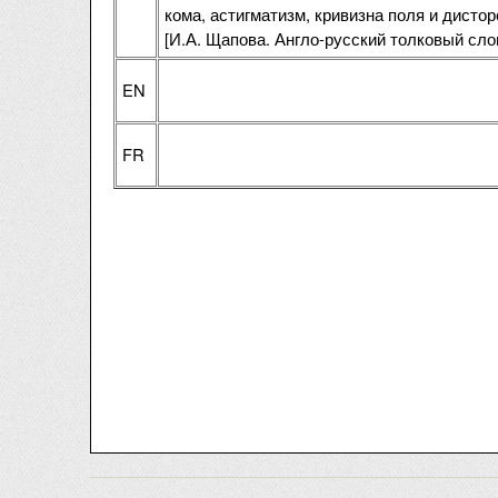
кома, астигматизм, кривизна поля и дисто
[И.А. Щапова. Англо-русский толковый слов
EN
FR