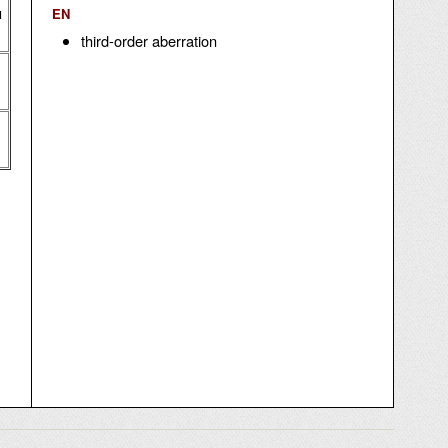
я
EN
third-order aberration