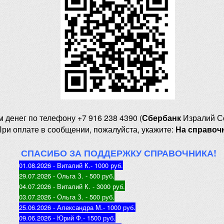
м денег
по телефону +7 916 238 4390 (
Сбербанк
Изралий С
При оплате в сообщении, пожалуйста, укажите:
На справоч
СПАСИБО ЗА ПОДДЕРЖКУ СПРАВОЧНИКА!
01.08.2026 - Виталий К.
- 1000 руб
.
29.07.2026 - Ольга З
. - 500 руб.
04.07.2026 - Виталий К
. - 3000 руб.
03.07.2026 - Ольга З
. - 500 руб.
25.06.2026 - Александра М.
- 1000 руб.
09.06.2026 - Юрий Ф.
- 1500 руб.