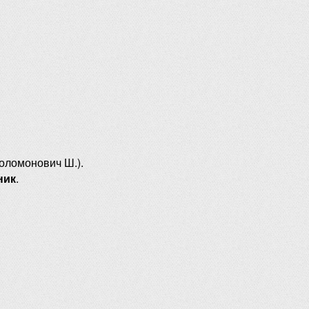
оломонович Ш.).
ник
.