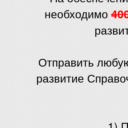
необходимо
40
разви
Отправить любую
развитие Справо
1) 