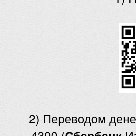
2) Переводом ден
4390 (
И
Сбербанк