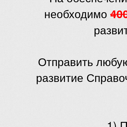
необходимо
40
разви
Отправить любую
развитие Справо
1) 