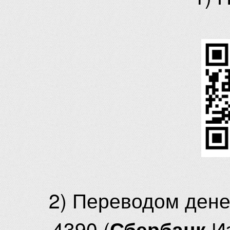
2) Переводом ден
4390 (
И
Сбербанк