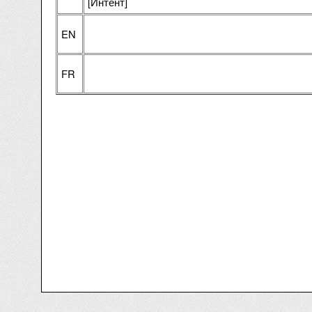
[Интент]
EN
FR