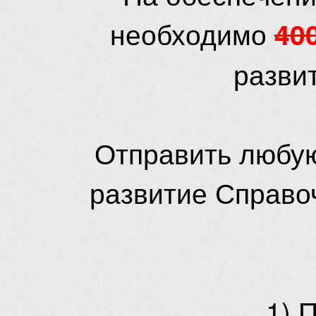
необходимо
40
разви
Отправить любую
развитие Справо
1) 