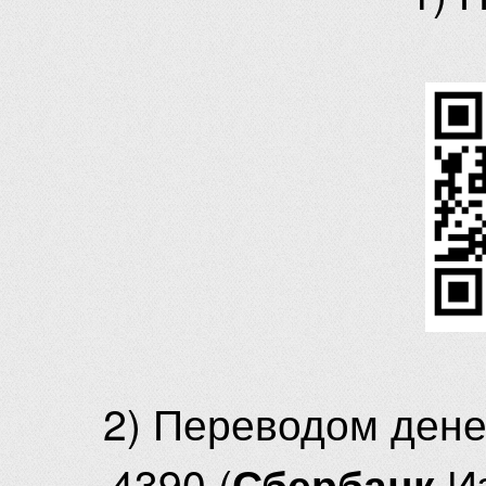
2) Переводом ден
4390 (
И
Сбербанк