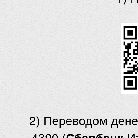
2) Переводом ден
4390 (
И
Сбербанк