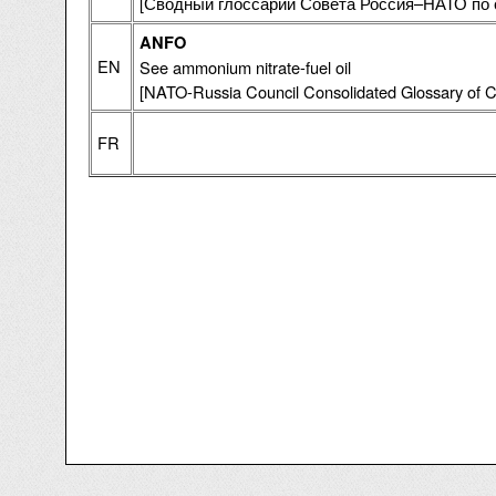
[Сводный глоссарий Совета Россия–НАТО по 
ANFO
EN
See ammonium nitrate-fuel oil
[NATO-Russia Council Consolidated Glossary of C
FR