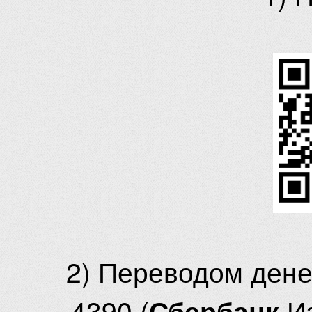
2) Переводом ден
4390 (
И
Сбербанк