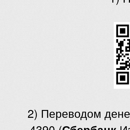
2) Переводом ден
4390 (
И
Сбербанк