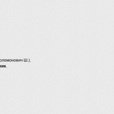
оломонович Ш.).
ник
.