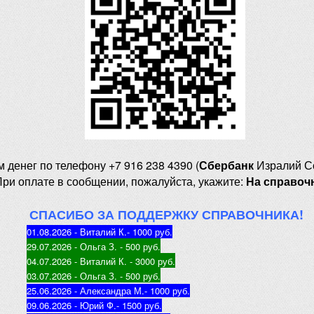
м денег
по телефону +7 916 238 4390 (
Сбербанк
Изралий С
При оплате в сообщении, пожалуйста, укажите:
На справоч
СПАСИБО ЗА ПОДДЕРЖКУ СПРАВОЧНИКА!
01.08.2026 - Виталий К.
- 1000 руб
.
29.07.2026 - Ольга З
. - 500 руб.
04.07.2026 - Виталий К
. - 3000 руб.
03.07.2026 - Ольга З
. - 500 руб.
25.06.2026 - Александра М.
- 1000 руб.
09.06.2026 - Юрий Ф.
- 1500 руб.