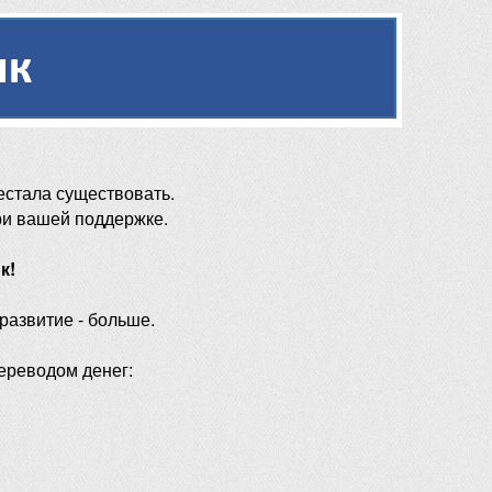
естала существовать.
ри вашей поддержке.
к!
 развитие - больше.
ереводом денег: