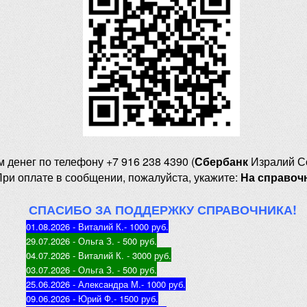
м денег
по телефону +7 916 238 4390 (
Сбербанк
Изралий С
При оплате в сообщении, пожалуйста, укажите:
На справоч
СПАСИБО ЗА ПОДДЕРЖКУ СПРАВОЧНИКА!
01.08.2026 - Виталий К.
- 1000 руб
.
29.07.2026 - Ольга З
. - 500 руб.
04.07.2026 - Виталий К
. - 3000 руб.
03.07.2026 - Ольга З
. - 500 руб.
25.06.2026 - Александра М.
- 1000 руб.
09.06.2026 - Юрий Ф.
- 1500 руб.