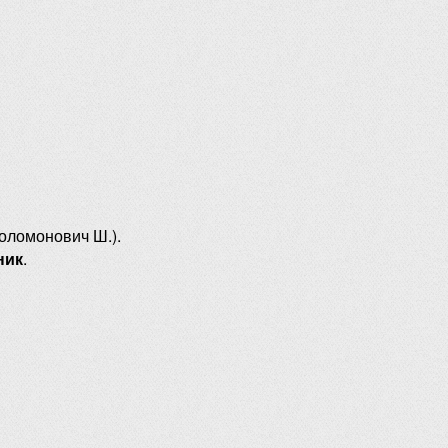
оломонович Ш.).
ник
.