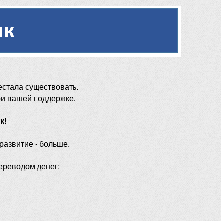
естала существовать.
ри вашей поддержке.
к!
 развитие - больше.
ереводом денег: