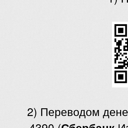
2) Переводом ден
4390 (
И
Сбербанк