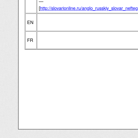
—
[
http://slovarionline.ru/anglo_russkiy_slovar_neft
EN
FR