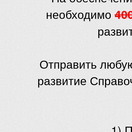
необходимо
40
разви
Отправить любую
развитие Справо
1) 