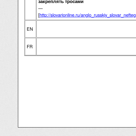
закреплять тросами
—
[
http://slovarionline.ru/anglo_russkiy_slovar_neft
EN
FR