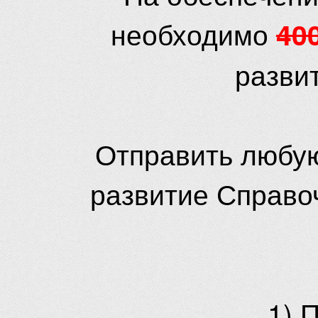
необходимо
40
разви
Отправить любую
развитие Справо
1) 