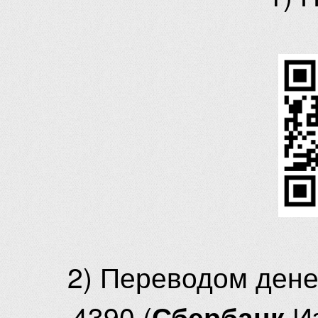
2) Переводом ден
4390 (
И
Сбербанк