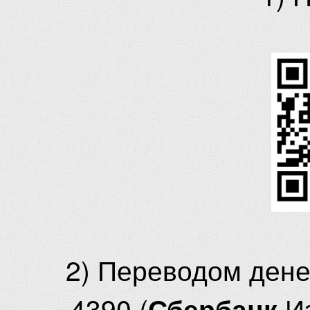
2) Переводом ден
4390 (
И
Сбербанк