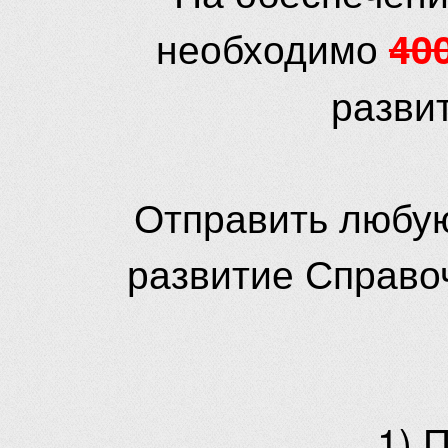
необходимо
40
разви
Отправить любую
развитие Справо
1) 