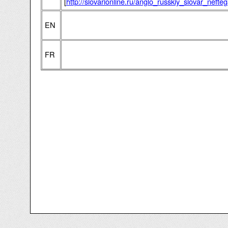
[
http://slovarionline.ru/anglo_russkiy_slovar_neft
EN
FR