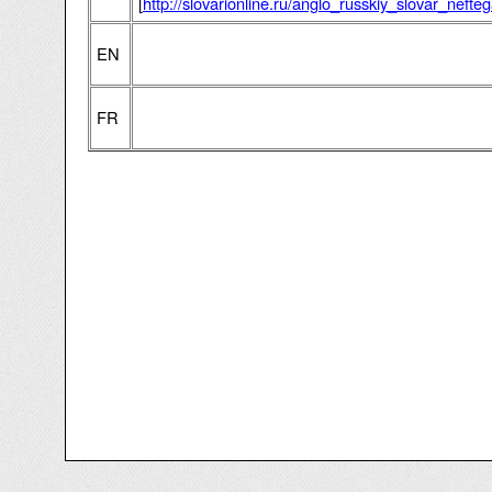
[
http://slovarionline.ru/anglo_russkiy_slovar_neft
EN
FR