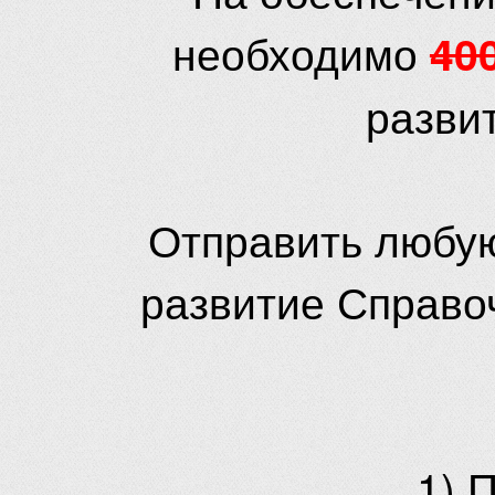
необходимо
40
разви
Отправить любую
развитие Справо
1) 