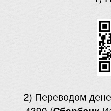
2) Переводом ден
4390 (
И
Сбербанк