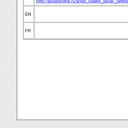
[
http://slovarionline.ru/anglo_russkiy_slovar_neft
EN
FR