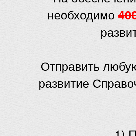
необходимо
40
разви
Отправить любую
развитие Справо
1) 