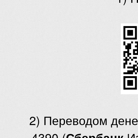
2) Переводом ден
4390 (
И
Сбербанк