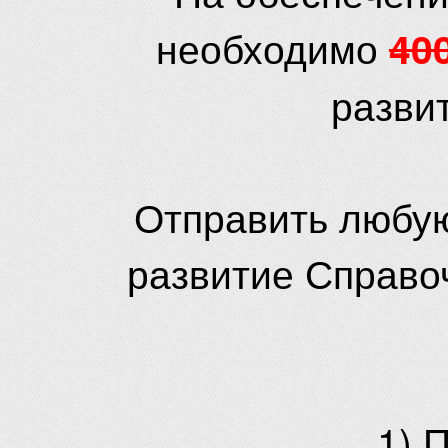
необходимо
40
разви
Отправить любую
развитие Справо
1) 