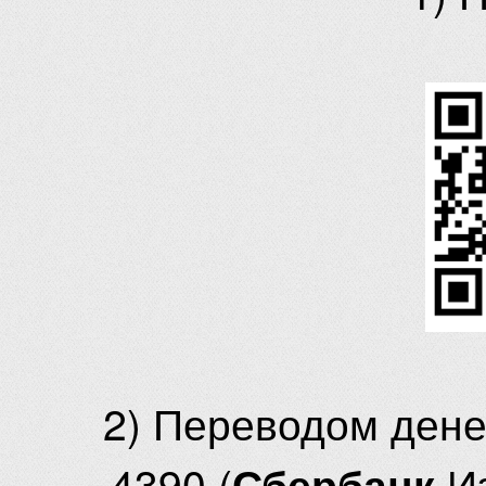
2) Переводом ден
4390 (
И
Сбербанк