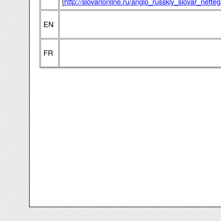
[
http://slovarionline.ru/anglo_russkiy_slovar_neft
EN
FR