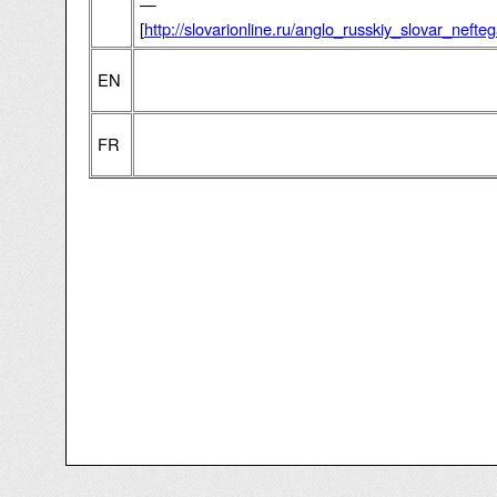
—
[
http://slovarionline.ru/anglo_russkiy_slovar_neft
EN
FR