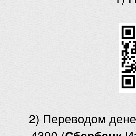
2) Переводом ден
4390 (
И
Сбербанк