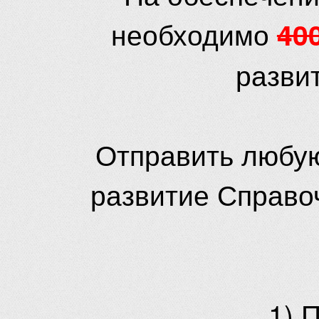
необходимо
40
разви
Отправить любую
развитие Справо
1) 