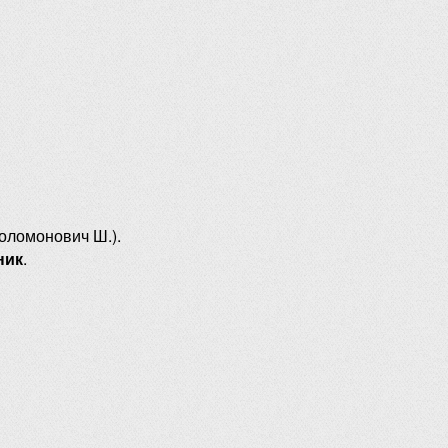
оломонович Ш.).
ник
.