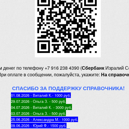
м денег
по телефону +7 916 238 4390 (
Сбербанк
Изралий С
При оплате в сообщении, пожалуйста, укажите:
На справоч
СПАСИБО ЗА ПОДДЕРЖКУ СПРАВОЧНИКА!
01.08.2026 - Виталий К.
- 1000 руб
.
29.07.2026 - Ольга З
. - 500 руб.
04.07.2026 - Виталий К
. - 3000 руб.
03.07.2026 - Ольга З
. - 500 руб.
25.06.2026 - Александра М.
- 1000 руб.
09.06.2026 - Юрий Ф.
- 1500 руб.