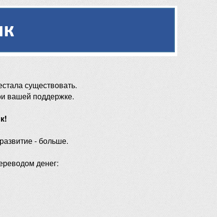
естала существовать.
ри вашей поддержке.
к!
 развитие - больше.
ереводом денег: