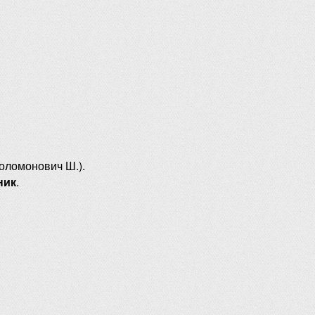
оломонович Ш.).
ник
.