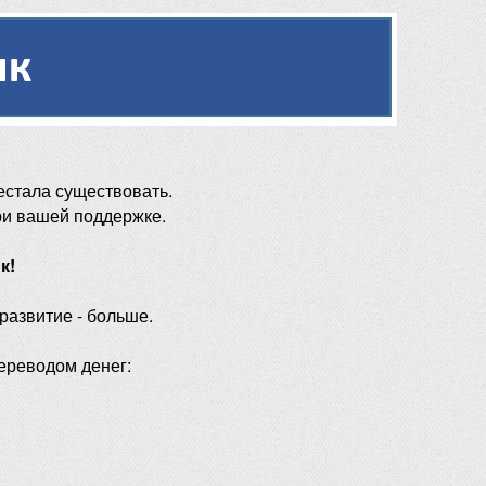
естала существовать.
ри вашей поддержке.
к!
 развитие - больше.
ереводом денег: