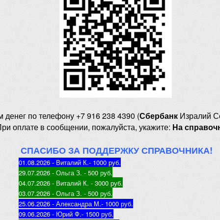
м денег
по телефону +7 916 238 4390 (
Сбербанк
Изралий С
При оплате в сообщении, пожалуйста, укажите:
На справоч
СПАСИБО ЗА ПОДДЕРЖКУ СПРАВОЧНИКА!
01.08.2026 - Виталий К.
- 1000 руб
.
29.07.2026 - Ольга З
. - 500 руб.
04.07.2026 - Виталий К
. - 3000 руб.
03.07.2026 - Ольга З
. - 500 руб.
25.06.2026 - Александра М.
- 1000 руб.
09.06.2026 - Юрий Ф.
- 1500 руб.