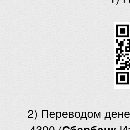
2) Переводом ден
4390 (
И
Сбербанк