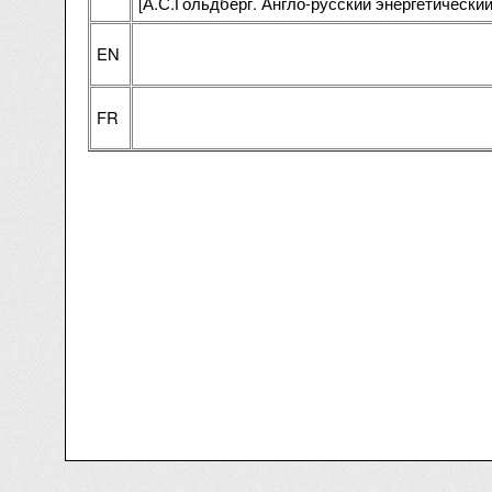
[А.С.Гольдберг. Англо-русский энергетический 
EN
FR