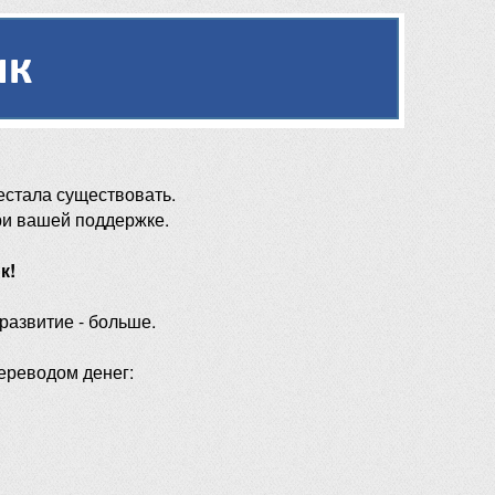
естала существовать.
ри вашей поддержке.
к!
 развитие - больше.
ереводом денег: