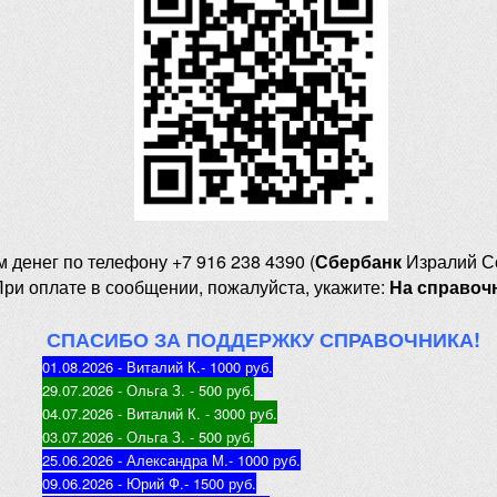
м денег
по телефону +7 916 238 4390 (
Сбербанк
Изралий С
При оплате в сообщении, пожалуйста, укажите:
На справоч
СПАСИБО ЗА ПОДДЕРЖКУ СПРАВОЧНИКА!
01.08.2026 - Виталий К.
- 1000 руб
.
29.07.2026 - Ольга З
. - 500 руб.
04.07.2026 - Виталий К
. - 3000 руб.
03.07.2026 - Ольга З
. - 500 руб.
25.06.2026 - Александра М.
- 1000 руб.
09.06.2026 - Юрий Ф.
- 1500 руб.