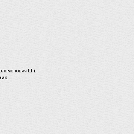
оломонович Ш.).
ник
.