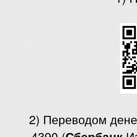
2) Переводом ден
4390 (
И
Сбербанк