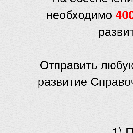
необходимо
40
разви
Отправить любую
развитие Справо
1) 