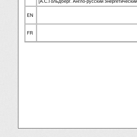
[А.С.Гольдберг. Англо-русский энергетический 
EN
FR