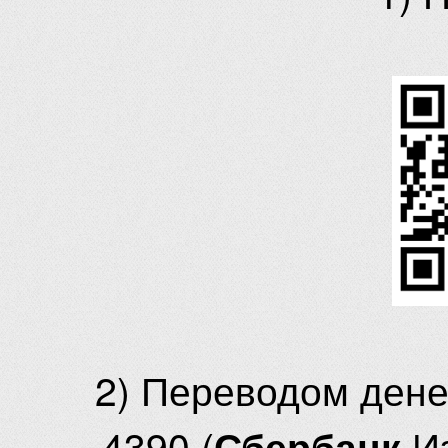
2) Переводом ден
4390 (
И
Сбербанк