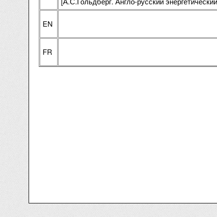
[А.С.Гольдберг. Англо-русский энергетический 
EN
FR