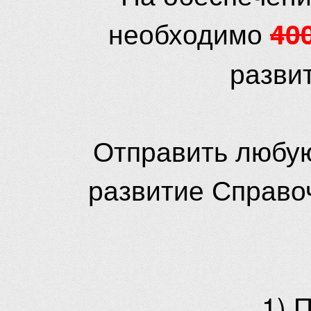
необходимо
40
разви
Отправить любую
развитие Справо
1) 