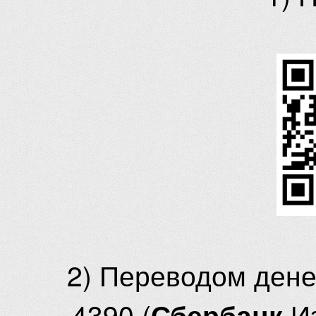
2) Переводом ден
4390 (
И
Сбербанк