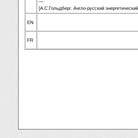
—
[А.С.Гольдберг. Англо-русский энергетический 
EN
FR