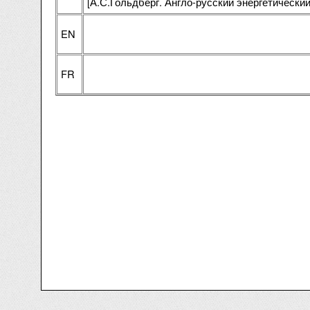
[А.С.Гольдберг. Англо-русский энергетический 
EN
FR