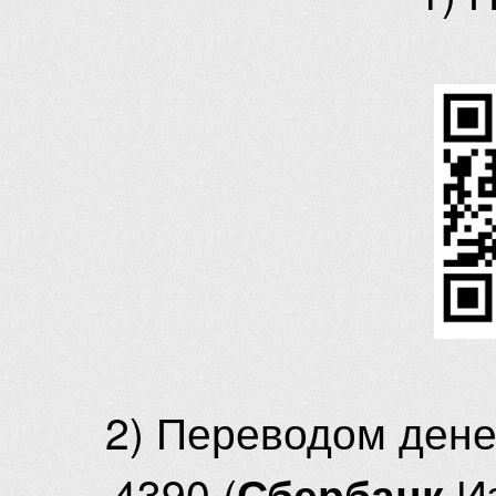
2) Переводом ден
4390 (
И
Сбербанк