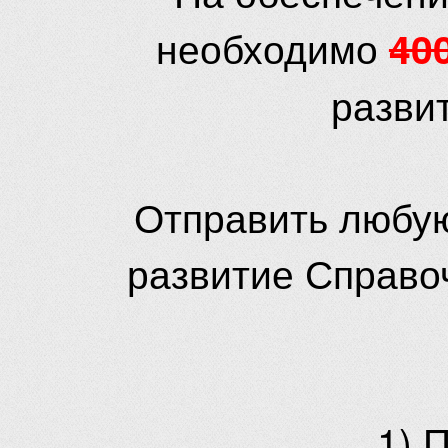
необходимо
40
разви
Отправить любую
развитие Справо
1) 