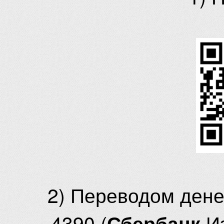
2) Переводом ден
4390 (
И
Сбербанк