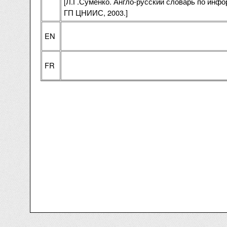
[Л.Г.Суменко. Англо-русский словарь по инф
ГП ЦНИИС, 2003.]
EN
FR