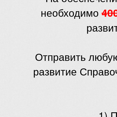
необходимо
40
разви
Отправить любую
развитие Справо
1) 