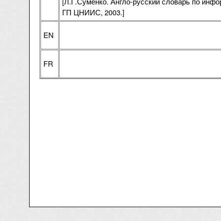
[Л.Г.Суменко. Англо-русский словарь по инф
ГП ЦНИИС, 2003.]
EN
FR