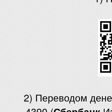
2) Переводом ден
4390 (
И
Сбербанк