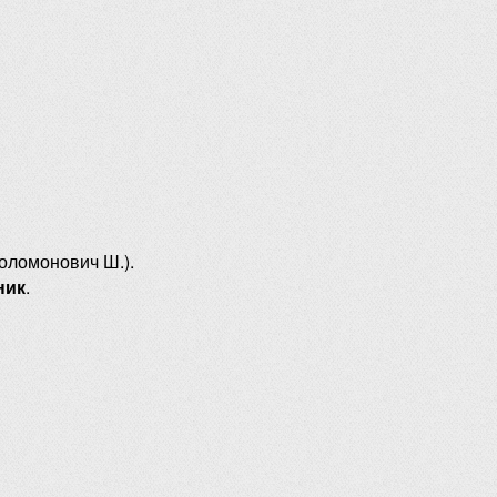
оломонович Ш.).
ник
.