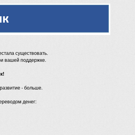
естала существовать.
ри вашей поддержке.
к!
 развитие - больше.
ереводом денег: