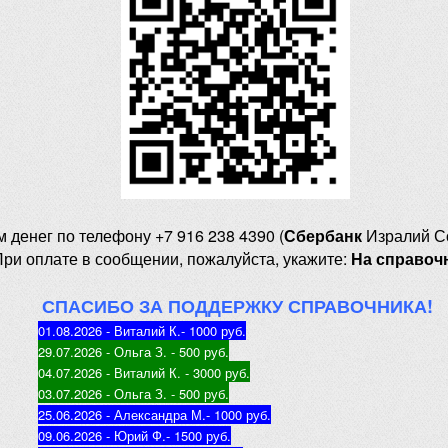
м денег
по телефону +7 916 238 4390 (
Сбербанк
Изралий С
При оплате в сообщении, пожалуйста, укажите:
На справоч
СПАСИБО ЗА ПОДДЕРЖКУ СПРАВОЧНИКА!
01.08.2026 - Виталий К.
- 1000 руб
.
29.07.2026 - Ольга З
. - 500 руб.
04.07.2026 - Виталий К
. - 3000 руб.
03.07.2026 - Ольга З
. - 500 руб.
25.06.2026 - Александра М.
- 1000 руб.
09.06.2026 - Юрий Ф.
- 1500 руб.