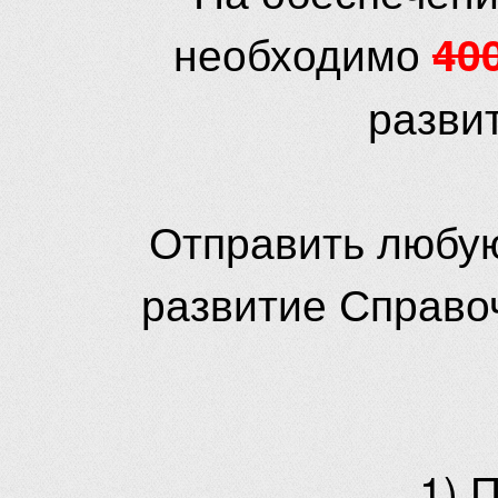
необходимо
40
разви
Отправить любую
развитие Справо
1) 