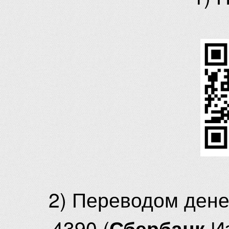
2) Переводом ден
4390 (
И
Сбербанк