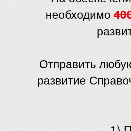
необходимо
40
разви
Отправить любую
развитие Справо
1) 