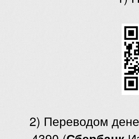
2) Переводом ден
4390 (
И
Сбербанк