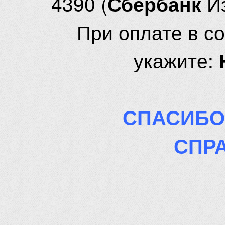
4390 (
И
Сбербанк
При оплате в с
укажите:
СПАСИБО
СПР