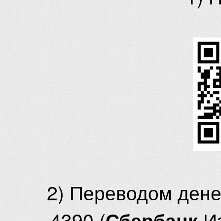
2) Переводом ден
4390 (
И
Сбербанк