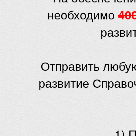
необходимо
40
разви
Отправить любую
развитие Справо
1) 