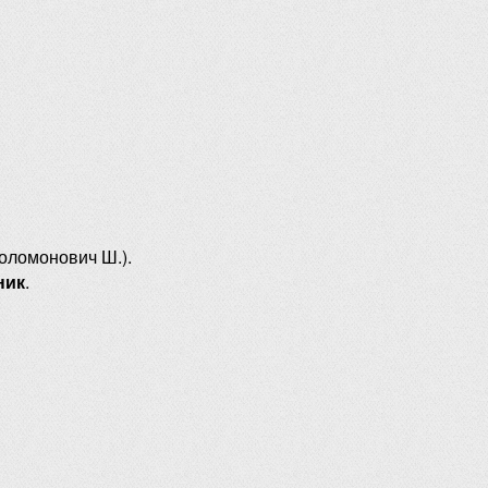
оломонович Ш.).
ник
.