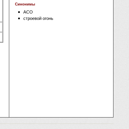
Синонимы
АСО
строевой огонь