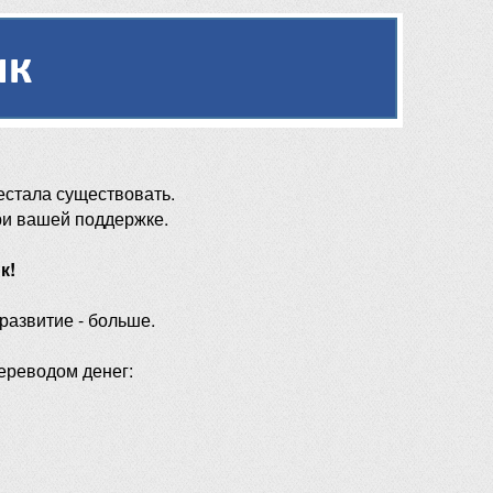
естала существовать.
ри вашей поддержке.
к!
 развитие - больше.
ереводом денег: