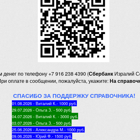
м денег
по телефону +7 916 238 4390 (
Сбербанк
Изралий С
При оплате в сообщении, пожалуйста, укажите:
На справоч
СПАСИБО ЗА ПОДДЕРЖКУ СПРАВОЧНИКА!
01.08.2026 - Виталий К.
- 1000 руб
.
29.07.2026 - Ольга З
. - 500 руб.
04.07.2026 - Виталий К
. - 3000 руб.
03.07.2026 - Ольга З
. - 500 руб.
25.06.2026 - Александра М.
- 1000 руб.
09.06.2026 - Юрий Ф.
- 1500 руб.