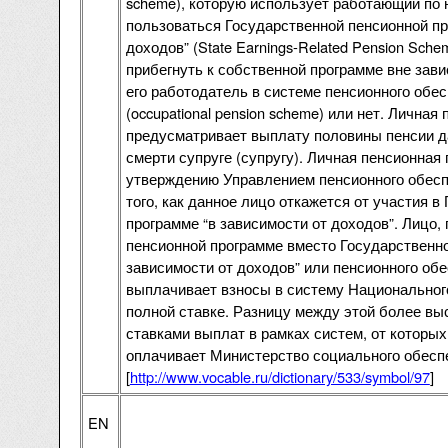
scheme), которую использует работающий по
пользоваться Государственной пенсионной пр
доходов” (State Earnings-Related Pension Sch
прибегнуть к собственной программе вне завис
его работодатель в системе пенсионного обес
(occupational pension scheme) или нет. Лична
предусматривает выплату половины пенсии да
смерти супруге (супругу). Личная пенсионная
утверждению Управлением пенсионного обесп
того, как данное лицо откажется от участия 
программе “в зависимости от доходов”. Лицо,
пенсионной программе вместо Государственн
зависимости от доходов” или пенсионного обе
выплачивает взносы в систему Национальног
полной ставке. Разницу между этой более вы
ставками выплат в рамках систем, от которых
оплачивает Министерство социального обесп
[
http://www.vocable.ru/dictionary/533/symbol/97
]
EN