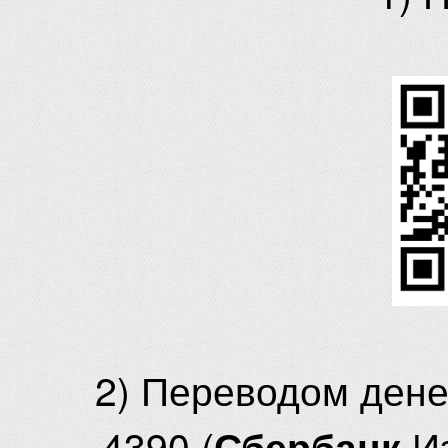
2) Переводом ден
4390 (
И
Сбербанк