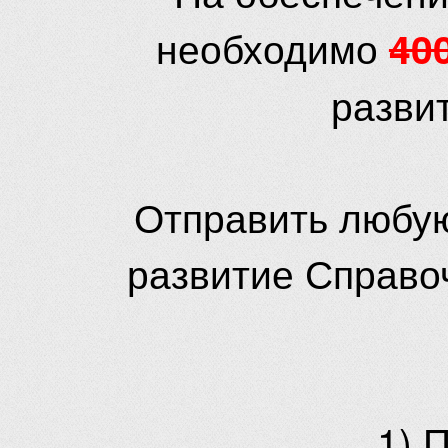
необходимо
40
разви
Отправить любую
развитие Справо
1) 