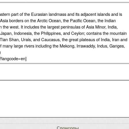
astern part of the Eurasian landmass and its adjacent islands and is
sia borders on the Arctic Ocean, the Pacific Ocean, the Indian
e west. It includes the largest peninsulas of Asia Minor, India,
 Japan, Indonesia, the Philippines, and Ceylon; contains the mountain
ian Shan, Urals, and Caucasus, the great plateaus of India, Iran and
 of many large rivers including the Mekong, Irrawaddy, Indus, Ganges,
)
c?langcode=en]
Спонсоры