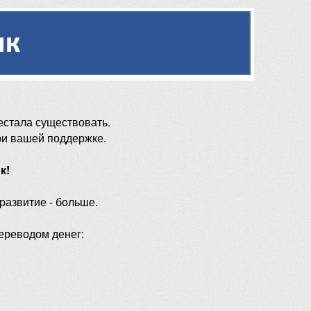
естала существовать.
ри вашей поддержке.
к!
 развитие - больше.
ереводом денег: