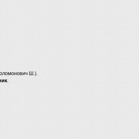
оломонович Ш.).
ник
.