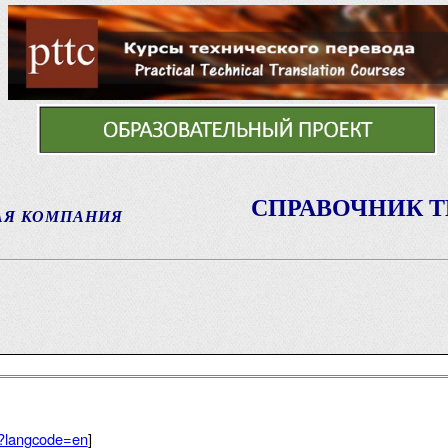
СПРАВОЧНИК 
АЯ КОМПАНИЯ
c?langcode=en
]