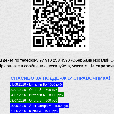
м денег
по телефону +7 916 238 4390 (
Сбербанк
Изралий С
При оплате в сообщении, пожалуйста, укажите:
На справоч
СПАСИБО ЗА ПОДДЕРЖКУ СПРАВОЧНИКА!
01.08.2026 - Виталий К.
- 1000 руб
.
29.07.2026 - Ольга З
. - 500 руб.
04.07.2026 - Виталий К
. - 3000 руб.
03.07.2026 - Ольга З
. - 500 руб.
25.06.2026 - Александра М.
- 1000 руб.
09.06.2026 - Юрий Ф.
- 1500 руб.