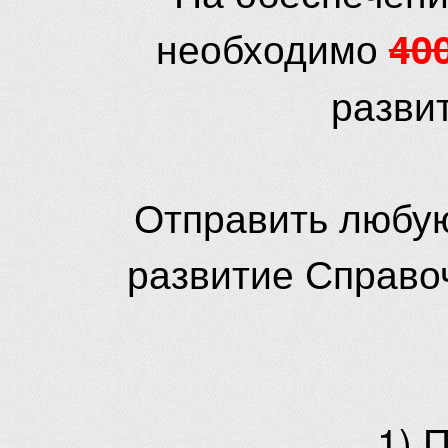
необходимо
40
разви
Отправить любую
развитие Справо
1) 