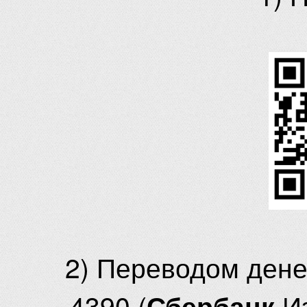
2) Переводом ден
4390 (
И
Сбербанк