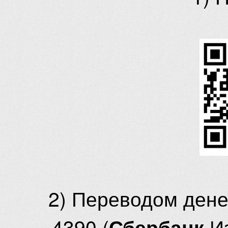
2) Переводом ден
4390 (
И
Сбербанк