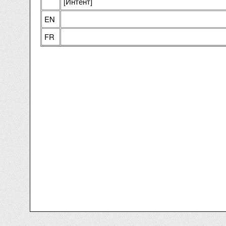
[Интент]
EN
FR