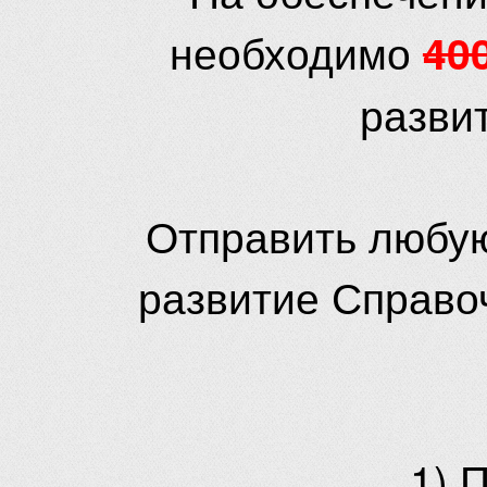
необходимо
40
разви
Отправить любую
развитие Справо
1) 