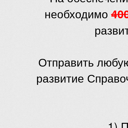
необходимо
40
разви
Отправить любую
развитие Справо
1) 