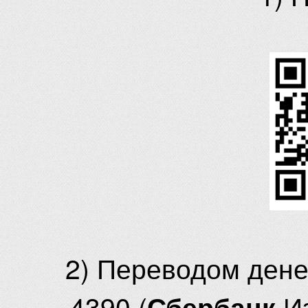
2) Переводом ден
4390 (
И
Сбербанк