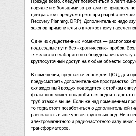
Прежде всего, следует позаботиться о легитимн
порядке и с большими затратами не пришлось пе
центра стоит предусмотреть при разработке чрез
Recovery Planning, DRP). Дополнительно надо и
законов применительно к конкретному населенно
Один из существенных моментов — расположение
подъездные пути без «хронических» пробок. Воз
тяжелого и негабаритного оборудования к месту 
круглосуточный доступ на любые объекты соору
В помещении, предназначенном для ЦОД, для о
предусмотреть дополнительное пространство. Эт
охлажденный воздух подводится к стойкам снизу.
фальшпол может понадобиться поднять достаточ
труб этажом выше. Если же над помещением прох
то тогда стоит позаботиться о дополнительной г
располагать выше уровня грунтовых вод. Ни в не
электромагнитного и радиочастотного излучения
трансформаторов.