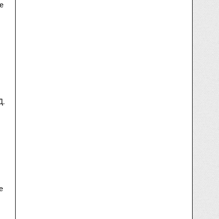
е
Д.
е