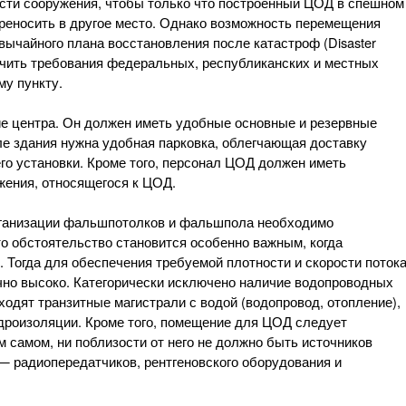
ости сооружения, чтобы только что построенный ЦОД в спешном
реносить в другое место. Однако возможность перемещения
вычайного плана восстановления после катастроф (Disaster
зучить требования федеральных, республиканских и местных
му пункту.
 центра. Он должен иметь удобные основные и резервные
ле здания нужна удобная парковка, облегчающая доставку
его установки. Кроме того, персонал ЦОД должен иметь
жения, относящегося к ЦОД.
рганизации фальшпотолков и фальшпола необходимо
о обстоятельство становится особенно важным, когда
 Тогда для обеспечения требуемой плотности и скорости поток
но высоко. Категорически исключено наличие водопроводных
одят транзитные магистрали с водой (водопровод, отопление),
идроизоляции. Кроме того, помещение для ЦОД следует
м самом, ни поблизости от него не должно быть источников
 — радиопередатчиков, рентгеновского оборудования и