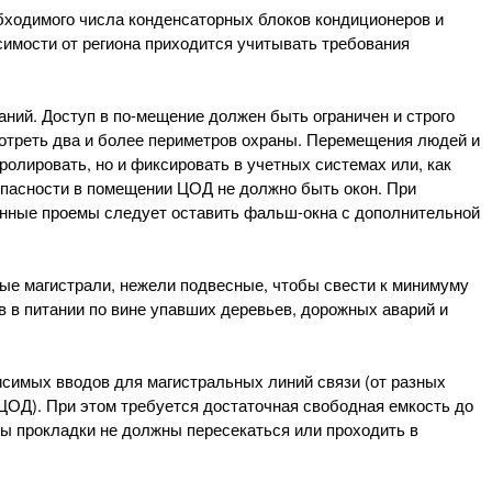
бходимого числа конденсаторных блоков кондиционеров и
симости от региона приходится учитывать требования
ний. Доступ в по-мещение должен быть ограничен и строго
отреть два и более периметров охраны. Перемещения людей и
олировать, но и фиксировать в учетных системах или, как
опасности в помещении ЦОД не должно быть окон. При
онные проемы следует оставить фальш-окна с дополнительной
ые магистрали, нежели подвесные, чтобы свести к минимуму
в в питании по вине упавших деревьев, дорожных аварий и
исимых вводов для магистральных линий связи (от разных
ОД). При этом требуется достаточная свободная емкость до
ы прокладки не должны пересекаться или проходить в