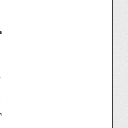
в
с
в
я