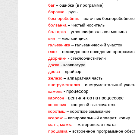
баг
– ошибка (в программе)
баранка
- руль
бесперебойник
– источник бесперебойного
болванка
– чистый носитель
болгарка
– углошлифовальная машина
винт
– жесткий диск
гальваника
– гальванический участок
глюк
– неожиданное поведение программ
дворники
- стеклоочистители
доска
- клавиатура
дрова
– драйвер
железо
– аппаратная часть
инструменталка
– инструментальный участ
- процессор
камень
- вентилятор на процессоре
карлсон
концевик
– концевой выключатель
коротыш
– короткое замыкание
ксерокс
– копировальный аппарат, копир
мать, мамка
– материнская плата
прошивка
– встроенное программное обес