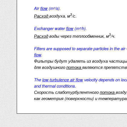
Air
flow
(m³/s).
3
Расход
воздуха, м
/с.
Exchanger water
flow
(m³/h).
3
Расход
воды через теплообменник, м
/ч.
Filters are supposed to separate particles in the air
flow
.
Фильтры будут удалять из воздуха частицы 
для воздушного
потока
являются препятств
The
low-turbulence air flow
velocity depends on loca
and thermal conditions.
Скорость слаботурбулентного
потока
возду
как геометрия (поверхности) и температура