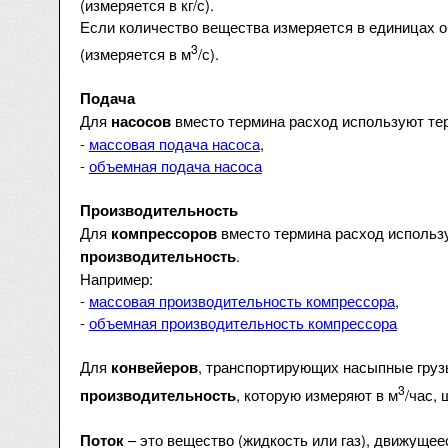
(измеряется в кг/с).
Если количество вещества измеряется в единицах о
3
(измеряется в м
/с).
Подача
Для
вместо термина расход используют т
насосов
-
массовая подача насоса
,
-
объемная подача насоса
Производительность
Для
вместо термина расход использ
компрессоров
.
производительность
Например:
-
массовая производительность компрессора
,
-
объемная производительность компрессора
Для
, транспортирующих насыпные груз
конвейеров
3
, которую измеряют в м
/час, 
производительность
– это вещество (жидкость или газ), движущее
Поток