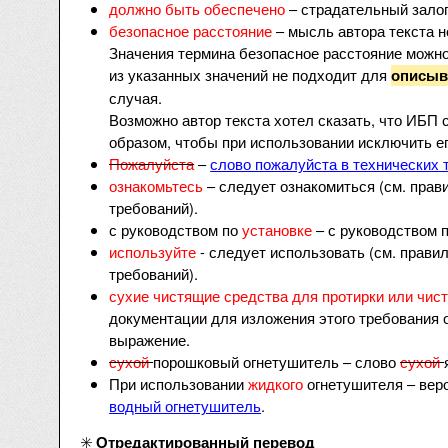
должно быть обеспечено
– страдательный залог
безопасное расстояние
– мысль автора текста н
Значения термина безопасное расстояние можн
из указанных значений не подходит для
описыв
случая.
Возможно автор текста хотел сказать, что ИБП 
образом, чтобы при использовании исключить е
Пожалуйста
–
слово пожалуйста в технических 
ознакомьтесь
– следует ознакомиться (см. пра
требований).
с руководством по
установке
– с руководством 
используйте
- следует использовать (см. прав
требований).
сухие чистящие средства для протирки или чис
документации для изложения этого требования 
выражение.
сухой
порошковый огнетушитель – слово
сухой
При использовании
жидкого
огнетушителя – вер
водный огнетушитель
.
✳️
Отредактированный перевод