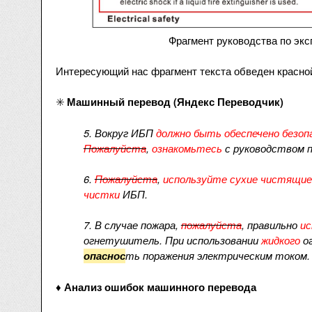
Фрагмент руководства по эк
Интересующий нас фрагмент текста обведен красно
✳️
Машинный перевод (Яндекс Переводчик)
5. Вокруг ИБП
должно быть обеспечено безоп
Пожалуйста
,
ознакомьтесь
с руководством 
6.
Пожалуйста
,
используйте сухие чистящие
чистки
ИБП.
7. В случае пожара,
пожалуйста
, правильно
и
огнетушитель. При использовании
жидкого
о
ть поражения электрическим током.
опаснос
♦️
Анализ ошибок машинного перевода