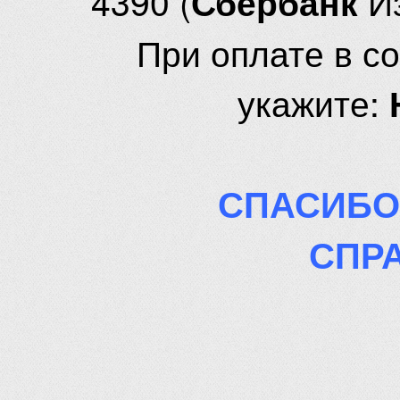
4390 (
И
Сбербанк
При оплате в с
укажите:
СПАСИБО
СПР