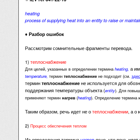
heating
process of supplying heat into an entity to raise or maintai
♦️
Разбор ошибок
Рассмотрим сомнительные фрагменты перевода.
1)
теплоснабжение
а им
Для целей, указанных в определении термина
heating,
temperature,
термин
теплоснабжение
не подходит (см.
зде
термин
не используется для обоз
теплоснабжение
поддержания температуры объекта (
entity
). Для повы
применяют термин
нагрев
(
heating
). Определение термина
Таким образом, речь идет не о
теплоснабжении
, а о
2)
Процесс обеспечения теплом
Из определения термина
нагрев
ясно, что речъ идет